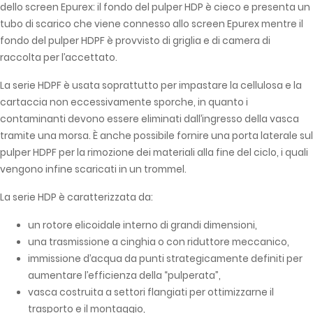
dello screen Epurex: il fondo del pulper HDP è cieco e presenta un
tubo di scarico che viene connesso allo screen Epurex mentre il
fondo del pulper HDPF è provvisto di griglia e di camera di
raccolta per l’accettato.
La serie HDPF è usata soprattutto per impastare la cellulosa e la
cartaccia non eccessivamente sporche, in quanto i
contaminanti devono essere eliminati dall’ingresso della vasca
tramite una morsa. È anche possibile fornire una porta laterale sul
pulper HDPF per la rimozione dei materiali alla fine del ciclo, i quali
vengono infine scaricati in un trommel.
La serie HDP è caratterizzata da:
un rotore elicoidale interno di grandi dimensioni,
una trasmissione a cinghia o con riduttore meccanico,
immissione d’acqua da punti strategicamente definiti per
aumentare l’efficienza della “pulperata”,
vasca costruita a settori flangiati per ottimizzarne il
trasporto e il montaggio,