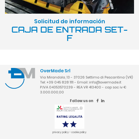
Solicitud de información
CAJA DE ENTRADA SET-
F
OverMade Srl
Via Mirandola, 13 - 37026 Settimo di Pescantina (VR)
Tel: +39 045 828 1111 - Email:
info@overmade.it
P.IVA 04353570239 - REA VR 413400 - cap soc iv €
3.000.000,00
Follow us on
privacy policy
-
cookie policy